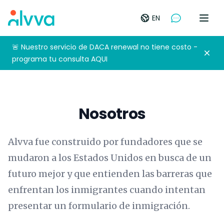
home
EN
Open
🚨 Nuestro servicio de DACA renewal no tiene costo -
Dism
programa tu consulta AQUI
Nosotros
Alvva fue construido por fundadores que se
mudaron a los Estados Unidos en busca de un
futuro mejor y que entienden las barreras que
enfrentan los inmigrantes cuando intentan
presentar un formulario de inmigración.