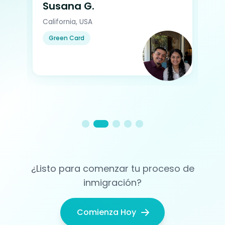
Susana G.
Al
California, USA
Sou
Green Card
G
¿Listo para comenzar tu proceso de
inmigración?
Comienza Hoy