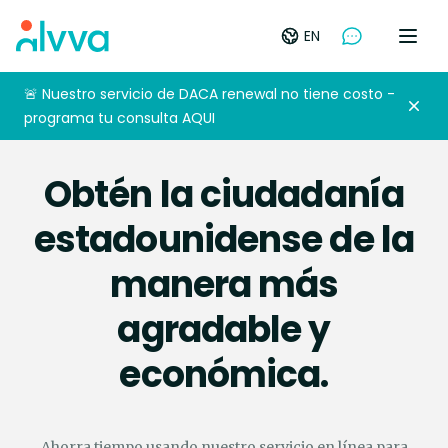
home
EN
Open
🚨 Nuestro servicio de DACA renewal no tiene costo -
Dism
programa tu consulta AQUI
Obtén la ciudadanía
estadounidense de la
manera más
agradable y
económica.
Ahorra tiempo usando nuestro servicio en línea para