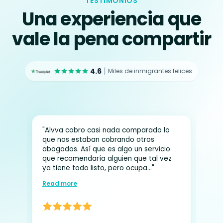
TESTIMONIOS
Una experiencia que
vale la pena compartir
|
4.6
Miles de inmigrantes felices
"Alvva cobro casi nada comparado lo
"Me
que nos estaban cobrando otros
con
abogados. Así que es algo un servicio
lle
4
que recomendaría alguien que tal vez
par
ya tiene todo listo, pero ocupa..."
aco
Read more
Re