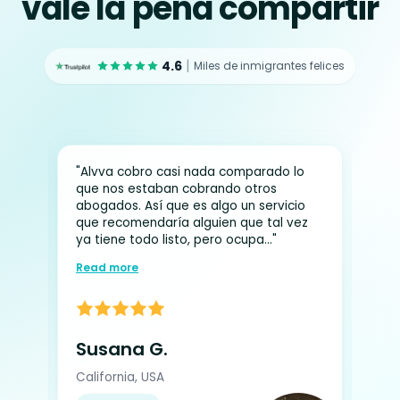
vale la pena compartir
|
4.6
Miles de inmigrantes felices
"Alvva cobro casi nada comparado lo
"Me
que nos estaban cobrando otros
con
abogados. Así que es algo un servicio
lle
4
que recomendaría alguien que tal vez
par
ya tiene todo listo, pero ocupa..."
aco
Read more
Re
Susana G.
Al
California, USA
Sou