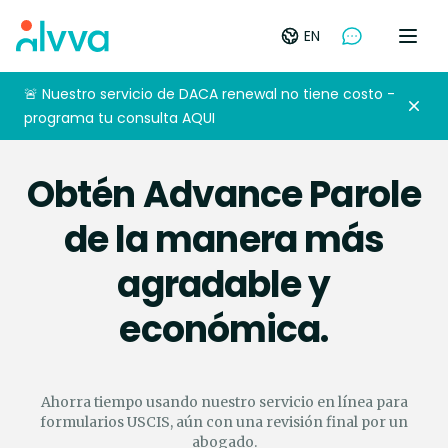
home
EN
Open
🚨 Nuestro servicio de DACA renewal no tiene costo -
Dism
programa tu consulta AQUI
Obtén Advance Parole
de la manera más
agradable y
económica.
Ahorra tiempo usando nuestro servicio en línea para
formularios USCIS, aún con una revisión final por un
abogado.